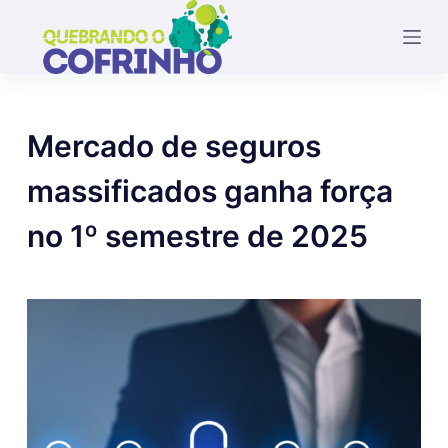
P
u
l
a
r
Mercado de seguros
p
a
massificados ganha força
r
no 1º semestre de 2025
a
o
c
o
n
t
e
ú
d